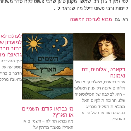
לפי (מקור 15) רבי שמשון מקנון טוען שרבי פשוט לקח סדר משנ
קיימות ורבי פשוט דילל מה שנראה לו .
ראו גם:
מבוא לעריכת המשנה
לעולם לא 
למועדון ש
בתור חבר:
גראוצ'ו מ
איך ההערכה 
משפיעה על 
דקארט, אלוהים, דת
הדברים בחיינ
ואמונה
גראוצ'ו מרקס
עבור דקארט, שאלת קיומו של
אלוהים איננה רק עניין תאולוגי
– היא לב לבה של הפילוסופיה
שלו. ההוכחות לקיום האל
ממלאות תפקיד מכריע
מי נבראו קודם: השמיים
בביסוס הוודאות של הידע
או הארץ?
האנושי.
מה נברא תחילה – השמיים או
הארץ? מאמר מרתק על