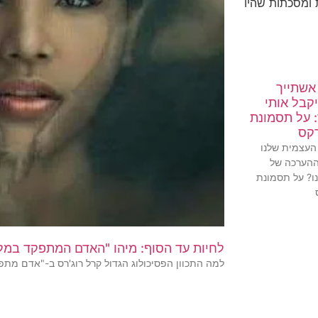
יות ומסכתות שהיו
אשתייך
יקבל אותי
 על תסמונת
רקס
העצמית שלנו
ההערכה של
ו? על תסמונת
לחיות עד הסוף: מיהו "האדם המתפקד במלו
למה התכוון הפסיכולוג הגדול קרל רוג'רס ב-"אדם מתפ