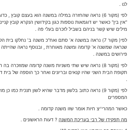
לנו .
לפי (מקור 6) נראה שהחזרה במילה במשנה הוא בעצם קובץ , כ
"אין בין" כאשר יש דוגמאות נוספות כגון בקידושין הנקרא קובץ קניינ
מילים שיש קשר בניהם בשביל לזכרם בעלי פה .
לפי( מקור 7) נראה במשנה א' סתם ואח"כ משנה ב' נחלקו בית 
שנראה שמשנה א' קדומה ומשנה מאוחרת , ובנוסף נראה שהייתה
פירושים במשנה .
לפי (מקור 8) נראה שיש שתי משניות משנה קדומה שמוזכרה בה 
תקופת הבית השני שהיו קנאים ובריונים ואחר כך הוספה של בית ד
.
לפי (מקור 9) נראה כתוב בלשון מדבר שהיא לשון תנכית כמו כן 
המספרים
כאשר המהרי'יצ חיות אומר שזו משנה קדומה .
מה תפקידו של רבי בעריכת המשנה
? דעות הראשונים .