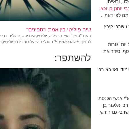
 , וראייתו
בי יוחנן בן זכאי
ם לפי דעתו .
לפי (מקור 11, 12) דעת רש"י דיבר המתחיל "סוף המשנה" (מקור 11) שרבי קיבץ
שיח פוליטי בין אמת ו"ספינים"
האם "ספין" הוא תרגיל שפוליטיקאים עושים עלינו כדי
להפוך משהו לאמיתי? סטנלי פיש על ספינים ופוליטיקה
ות וגזרות
סף וסידר את
להשתפר:
לימודו ואז בא רבי
יתה ע"י אנשי הכנסת
רבי אלעזר בן
 שרבי גם חידש