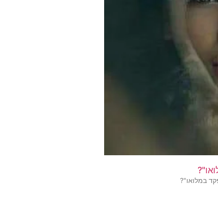
או"?
קד במלואו"?