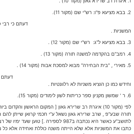
1. איגרת רב שרירא גאון (מקור 10) .
2. בבא מציעא פ"ו: רש"י שם (מקור 11).
דעתם כי רבי סידר 
המשניות .
3. בבא מציעא ל"ג: רש"י שם (מקור 12) .
4. רמב"ם בהקדמה למשנה תורה (מקור 13) .
5. מאירי , "בית הבחירה" מבוא למסכת אבות (מקור 14) .
דעתם כי רבי סי
וחידש כמו כן הוציא משניות לא רלוונטיות .
6. ר ' שמשון מקניון ספר כריתות לשון לימודים (מקור 15).
לפי (מקור 10) איגרת רב שרירא גאון [ המקום הראשון והקדום
תורה שבע"פ , שרב שרירא גאון נשאל ע"י חכמי קרואן שייתן להם 
לתושב"ע כאשר היא נכתבה ב987 לספירה .] טוען שעד י
כתבו את המשניות אלא שלא הייתה משנה כוללת ואחידה אלא כל מ