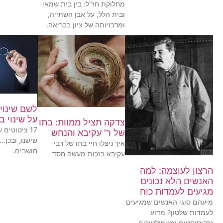
מחלוקת חז"ל: בין בית שמאי
ובית הלל, על אבן השתייה,
ומרכזיותה של ציון בבריאה.
על שינוי 
צדקה תציל ממוות: בתו
17 ציטוטים 
של ר' עקיבא והנחש
שישנו, ובכן
איך ניצלו חיי בתו של רבי
חושבים.
עקיבא בזכות מעשה חסד
הרצון לעוצמה: למה
האנשים הלא נכונים
מגיעים לעמדות כוח
מיעהם סוגי האנשים שמגיעים
לעמדות שלטון? מדוע
נרקיסיסטים ומניפולטורים