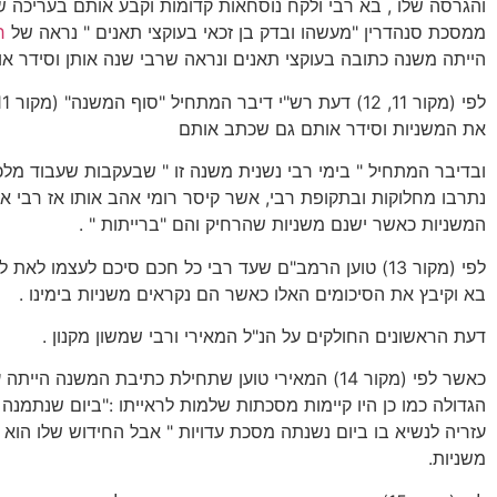
והגרסה שלו , בא רבי ולקח נוסחאות קדומות וקבע אותם בעריכה שלו
ממסכת סנהדרין "מעשהו ובדק בן זכאי בעוקצי תאנים " נראה של
ר
הייתה משנה כתובה בעוקצי תאנים ונראה שרבי שנה אותן וסידר אות
את המשניות וסידר אותם גם שכתב אותם
ובדיבר המתחיל " בימי רבי נשנית משנה זו " שבעקבות שעבוד מלכוי
נתרבו מחלוקות ובתקופת רבי, אשר קיסר רומי אהב אותו אז רבי א
המשניות כאשר ישנם משניות שהרחיק והם "ברייתות " .
לפי (מקור 13) טוען הרמב"ם שעד רבי כל חכם סיכם לעצמו לאת 
בא וקיבץ את הסיכומים האלו כאשר הם נקראים משניות בימינו .
דעת הראשונים החולקים על הנ"ל המאירי ורבי שמשון מקנון .
כאשר לפי (מקור 14) המאירי טוען שתחילת כתיבת המשנה הי
הגדולה כמו כן היו קיימות מסכתות שלמות לראייתו :"ביום שנתמנה 
עזריה לנשיא בו ביום נשנתה מסכת עדויות " אבל החידוש שלו הוא
משניות.