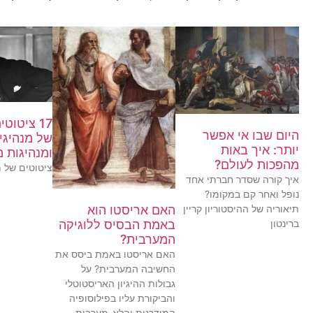
17 ציטוט
היום שבו אי אפשר
של מנהיגי
יותר: איך באות
ומנהיגות 
מהפכות לעולם?
ציטוטים של מ
איך קורה שסדר חברתי אחד
נופל ואחר קם במקומו?
האם אריסטו הוא
תיאוריה של ההיסטוריון קריין
באמת הבסיס ללוגיקה
ברינטון
המערבית?
האם אריסטו באמת ביסס את
החשיבה המערבית? על
גבולות ההיגיון האריסטוטלי
והביקורת עליו בפילוסופיה
המודרנית והלא-מערבית