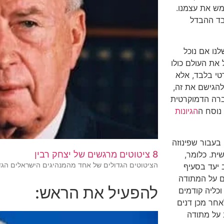
מש את עצמנו.
לבד ההבדל
שלנו אם נוכל
את העולם כולו
טי בלבד, אלא
להגישם את זה,
ברה הדמוקרטית
נוסח ה
הגיונות
עבור שפינוזה
8 ציטוטים מרגשים של יצחק רבין
ית. כלומר,
הציטוטים הגדולים של אחד מהמנהיגים הישראלים הגד
 יעד בסעיף
ם על המתודה
להפעיל את הראש:
וכליה קודמים
אחר מכן דנים
 על מתודה