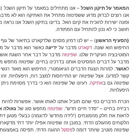
המאמר על תיקון השכל
– אנו מתחילים במאמר על תיקון השכל (ו
אנו רוצים לבדוק מדוע ששפינוזה מתחיל את האתיקה הוא לא מדבר
ופונה ישירות להוכיח את קיום האל. בדיונו בתיקון השכל אנו נראה מ
חושב כי לא נכון להתחיל עם המתודה.
(הסעיף הראשון
) – יש לנו דמיון מסוים שלדקארט בתיאור של גוף 
החיפוש הוא שונה.
דקארט
מדבר על
ידיעה
כאשר הוא מדבר על מת
המוטיבציה העיקרית שלנו.
שפינוזה
מדבר על דבר אחר השגת אושר 
מדבר על דברים המסיטים אותנו בדרכינו בחיים. שפינוזה מחפש מש
ל
אושר
. למרות הצגת הדברים הגיאומטרי, החיפוש הוא מאוד רגשי
קשר למדע). אצל שפינוזה יש התייחסות למצב רוח, היפעלויות. זהו
שפינוזה גם ב
אתיקה
. רעיונו של שפינוזה הוא כי בדרך מסוימת ניתן
היפעלויות.
הכרת הדברים כפי שהם תוביל אותנו לאותו אושר. אפשרות להיות 
רביזיה בחיינו – "סדר חיים חדש".
שפינוזה
מחפש סוג של
גאולה א
לראות את חלק מהמונחים ('לידה מחדש' לדוגמה) כבעלי מטען דתי
הלקוחים מהעולם הדתי. במובן זה שפינוזה אפילו יותר דתי מדקארט
שפינוזה מוטיב שיותר דומה ל
פסקל
ההוגה הדתי. תפיסה באמצעות 