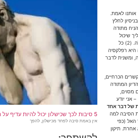
 אותנו לאמת.
יסיון לחלץ
 נאלץ להניח מתודה
ך שיכול
להמשיך עד אינסוף). אין מתודה ראשונית, בלי אפשרות הערכה שלה. (2) כל
היא רפלקסיה
, ומשנית לדבר
שרים הכרחיים,
דיון המתודה
ם מסוים,
 אני יודע
ת של דבר אחד
ת הסיבה למה
5 סיבות לכך שכישלון יכול להיות עדיף על הצלחה
האל (כפי
אין באמת סיבה לפחד מכישלון, להפך
אחרת. תיקון
להשתפר: