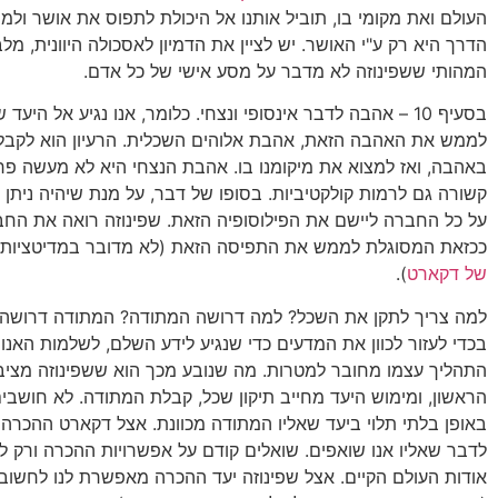
העולם ואת מקומי בו, תוביל אותנו אל היכולת לתפוס את אושר ולמ
הדרך היא רק ע"י האושר. יש לציין את הדמיון לאסכולה היוונית, מ
המהותי ששפינוזה לא מדבר על מסע אישי של כל אדם.
בסעיף 10 – אהבה לדבר אינסופי ונצחי. כלומר, אנו נגיע אל היעד 
לממש את האהבה הזאת, אהבת אלוהים השכלית. הרעיון הוא לקבל 
באהבה, ואז למצוא את מיקומנו בו. אהבת הנצחי היא לא מעשה פר
קשורה גם לרמות קולקטיביות. בסופו של דבר, על מנת שיהיה ניתן 
על כל החברה ליישם את הפילוסופיה הזאת. שפינוזה רואה את הח
ככזאת המסוגלת לממש את התפיסה הזאת (לא מדובר במדיטציות 
של דקארט
).
למה צריך לתקן את השכל? למה דרושה המתודה? המתודה דרושה ב
בכדי לעזור לכוון את המדעים כדי שנגיע לידע השלם, לשלמות האנוש
התהליך עצמו מחובר למטרות. מה שנובע מכך הוא ששפינוזה מציב
הראשון, ומימוש היעד מחייב תיקון שכל, קבלת המתודה. לא חושבי
באופן בלתי תלוי ביעד שאליו המתודה מכוונת. אצל דקארט ההכרה 
לדבר שאליו אנו שואפים. שואלים קודם על אפשרויות ההכרה ורק ל
אודות העולם הקיים. אצל שפינוזה יעד ההכרה מאפשרת לנו לחשוב