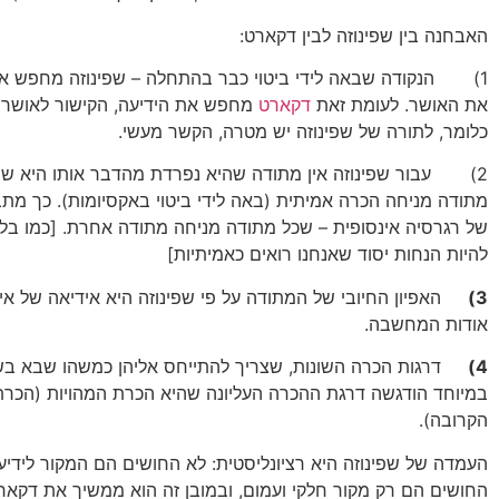
האבחנה בין שפינוזה לבין דקארט:
1) הנקודה שבאה לידי ביטוי כבר בהתחלה – שפינוזה מחפש את 
את האושר. לעומת זאת
דקארט
מחפש את הידיעה, הקישור לאושר ה
כלומר, לתורה של שפינוזה יש מטרה, הקשר מעשי.
2) עבור שפינוזה אין מתודה שהיא נפרדת מהדבר אותו היא שו
מתודה מניחה הכרה אמיתית (באה לידי ביטוי באקסיומות). כך מ
של רגרסיה אינסופית – שכל מתודה מניחה מתודה אחרת. [כמו בלוג
להיות הנחות יסוד שאנחנו רואים כאמיתיות]
3)
האפיון החיובי של המתודה על פי שפינוזה היא אידיאה של 
אודות המחשבה.
4)
דרגות הכרה השונות, שצריך להתייחס אליהן כמשהו שבא בש
במיוחד הודגשה דרגת ההכרה העליונה שהיא הכרת המהויות (הכר
הקרובה).
העמדה של שפינוזה היא רציונליסטית: לא החושים הם המקור לידי
החושים הם רק מקור חלקי ועמום, ובמובן זה הוא ממשיך את דקאר