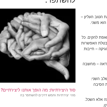
הטוב העליון –
וא משני.
אפת להקים. כל
תבטלת האפשרות
יקה – חייבות
אידאה – מחשבה
לב השני:
ת הסיבה
סוד היצירתיות: מה הופך אותנו ליצירתיים?
מהי יצירתיות וחמש דרכים להשתפר בה
עה אלא השכל.
ט.