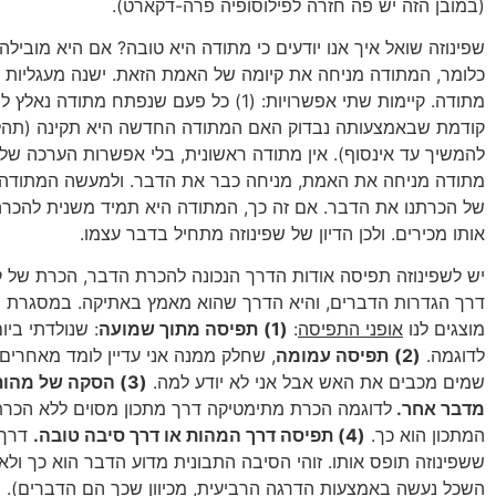
(במובן הזה יש פה חזרה לפילוסופיה פרה-דקארט).
שפינוזה שואל איך אנו יודעים כי מתודה היא טובה? אם היא מובילה
כלומר, המתודה מניחה את קיומה של האמת הזאת. ישנה מעגליות בנ
מתודה. קיימות שתי אפשרויות: (1) כל פעם שנפתח מתודה
קודמת שבאמצעותה נבדוק האם המתודה החדשה היא תקינה (תהלי
מתודה מניחה את האמת, מניחה כבר את הדבר. ולמעשה המתודה 
של הכרתנו את הדבר. אם זה כך, המתודה היא תמיד משנית להכרה
אותו מכירים. ולכן הדיון של שפינוזה מתחיל בדבר עצמו.
יש לשפינוזה תפיסה אודות הדרך הנכונה להכרת הדבר, הכרת של ק
דרך הגדרות הדברים, והיא הדרך שהוא מאמץ באתיקה. במסגרת ה
מוצגים לנו
אופני התפיסה
:
(1)
תפיסה מתוך שמועה
: שנולדתי ביו
לדוגמה.
(2)
תפיסה עמומה
, שחלק ממנה אני עדיין לומד מאחרים –
שמים מכבים את האש אבל אני לא יודע למה.
(3) הסקה של מהו
מדבר אחר.
לדוגמה הכרת מתימטיקה דרך מתכון מסוים ללא הכר
המתכון הוא כך.
(4) תפיסה דרך המהות או דרך סיבה טובה.
דרך 
ששפינוזה תופס אותו. זוהי הסיבה התבונית מדוע הדבר הוא כך ולא 
השכל נעשה באמצעות הדרגה הרביעית, מכיוון שכך הם הדברים).