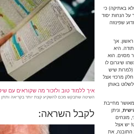
לא באתיקה) כי
 על הנחות יסוד
דוע שפינוזה
ראשון. אך
ודה. היא
מסוים. הוא
הו שיגרום לו
 (למרות שיש
 חלק מרכזי אצל
 לשלוט באותן
איך ללמוד טוב ולזכור מה שקוראים עם שיטת R
השיטה שתבקש מכם להשקיע קצת יותר בקריאה ותתן ל
מאושר מחייבת
ישית
, וניתן
לקבל השראה:
, מונחים
! יש אצל
התובנה, את