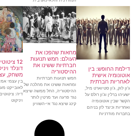
מחאות שהפכו את
העולם: חמש תנועות
12 ציטוט
חברתיות ששינו את
דונלד ויני
דילמת החופש: בין
ההיסטוריה
משחק, עצמ
אוטונומיה אישית
חמש תנועות חברתיות
לאחריות חברתית
בין עצמי אמית
ומחאות ששינו את מהלכה של
לאובייקט מע
ג'ון לוק, ג'ון סטיוארט מיל,
ההיסטוריה, החל ממשה שיצא
דיה: ציטוטים
ישעיהו ברלין וג'ון רולס על
נגד פרעה ועד מרטין לותר
ויניקוט
הקשר שבין אוטונומיה
קינג שיצא נגד אי-השוויון
ואחריות וכיצד לזן בניהם
בחברות מודרניות