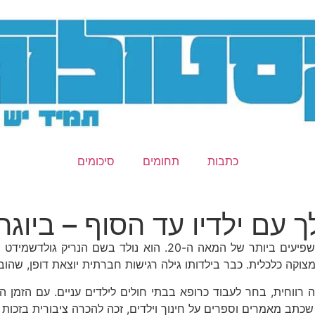
כתבות
תחומים
סיכומים
 עם ילדיו עד הסוף – ביוגר
יאנוש קורצ'אק (1878–1942) היה רופא, סופר, ואחד המחנכים המשפי
 רווחית, בחר לעבוד כרופא בבתי חולים לילדים עניים. עם הזמן 