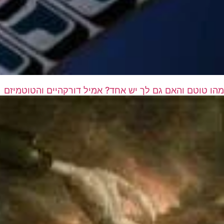
מהו טוטם והאם גם לך יש אחד? אמיל דורקהיים והטוטמיזם