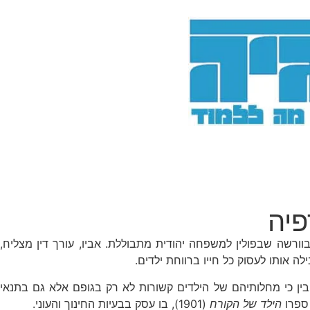
פיה
עים ביותר של המאה ה-20. הוא נולד בשם הנריק גולדשמידט בוורשה שבפולין למשפחה יהודית מתבוללת. אביו, עורך דין מצליח,
הבין כי מחלותיהם של הילדים קשורות לא רק בגופם אלא גם בתנאי
הילד של הקורח
(1901), בו עסק בבעיות החינוך והעוני.