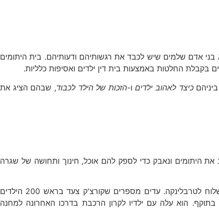
" אלא בני אדם שלמים שיש לכבד את רגשותיהם ודעותיהם. בית היתומים
תפים בקבלת החלטות באמצעות בית דין ילדים ואסיפות כלליות.
 ביניהם
כיצד לאהוב ילדים
ו-
הזכות של הילד לכבוד
, שבהם הציג את
וב את היתומים ונאבק כדי לספק להם אוכל, חינוך ותחושה של שגרה
ב-5 באוגוסט 1942, בעת חיסול הגטו, קיבל הוראה להעביר את הילדים לבית היתומים מחדש. אך מהר מאוד התברר כי מדובר במשלוח לטרבלינקה. עדים מספרים שקורצ'ק צעד בראש 200 הילדים
 בתוקף. הוא עלה עם ילדיו לקרון הרכבת בדרכו האחרונה למחנה