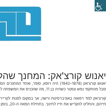
יאנוש קורצ'אק: המחנך שהלך
סבל מהתקפי נפש ונפטר כשהיה בן 11, מה שהכניס את המשפחה למצוקה כלכלית. כבר בילדותו גילה רגישות חברתית יוצאת דופן, שהובילה אותו לעסוק כל חייו ברווחת ילדים.
קורצ'אק למד רפואה באוניברסיטת ורשה, אך במקום לפנות לקריירה
חייהם, והחליט להקדיש את חייו לחינוך. בתחילת המאה ה-20, בזמן שכתב מאמרים וספרים על חינוך וילדים, זכה להכרה ציבורית בזכות ספרו