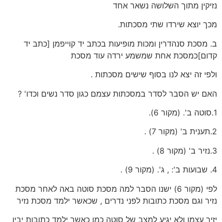
נזיקין מתוך השלושה נשאר אחד
מכך יוצא שירדו שתי מסכתות.
ב. מסכת סנהדרין ומכות מופיעות בכתב יד קוייפמן [כתב יד
קדום]כמסכת אחת שמשמע ירדה עוד מסכת
ולפי זה יצא לנו בסוף שישים מסכתות .
האם יש הסבר לסדר במסכתות עצמם כגון סדר נשים וכדו' ?
1.סוטה ב'. (מקור 6).
2.תענית ב' (מקור 7) .
3.נזיר ב' (מקור 8) .
4. שבועות ב': , ג'. (מקור 9) .
לפי (מקור 6) ישנו הסבר למה מסכת סוטה באה לאחר מסכת
נזיר וגם מסכת כתובות לפני נדרים , שכאשר ילמד מסכת נזיר
יזיר עצמו ולא יגיע למצב של סוטה כמו כאשר ילמד כתובות יבין