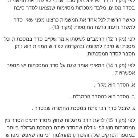
לפי (מקור 11) ר' שרירא גאון סובר שרבי לא שנה את המשניות
בסדר מסוים, מלבד מסכתות מסוימות שמצאנו לסדר סיבה
כאשר הרשות לכל אחד את המשניות כרצונו מפני שאין סדר
למשנה ודעתו כדעת התוספות (מקור 13) .
לפי (מקור 12) הרמב"ם לשיטתו אומר שקיים סדר במסכתות וכל
מסכת יש סיבה למקומה ובהקדמה לפירוש המניות הוא נותן
הסבר לסדר המסכתות.
לפי (מקור 14) המאירי אומר שגם על סדר המסכתות יש מספר
אפשרויות .
א. הסדר הוא מקרי .
ב. הסדר הוא כהסבר הרמב"ם .
ג. שבכל סדר רבי פתח במסכת החמורה שבסדר .
לפי (מקור 15) לדעת הרב מרגליות שחוץ מסדר זרעים הסדר בין
המסכתות הוא לפי גודלם שהסדר פותח במסכת הגדולה ביותר
במספר הפרקים שלה והוכחתו מהתלמוד "כי מה שאפשי מפרש