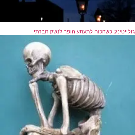
גזלייטינג: כשהכוח לתעתע הופך לנשק חברתי