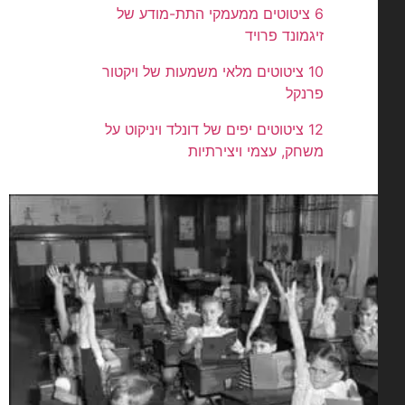
6 ציטוטים ממעמקי התת-מודע של
זיגמונד פרויד
10 ציטוטים מלאי משמעות של ויקטור
פרנקל
12 ציטוטים יפים של דונלד ויניקוט על
משחק, עצמי ויצירתיות