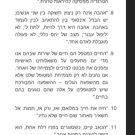
הטרגדיה מפסיקה להיראות טרגית."
"אהבה אינה רק ניצוץ תשוקה בין שני אנשים;
יש הבדל אינסופי בין להתאהב לבין לעמוד
באהבה. אהבה היא דרך להיות, 'לתת ל', לא
'ליפול עבור'; מצב של יחס כללי, לא פעולה
מוגבלת לאדם אחד."
"החיים כמטפל הם חיים של שירות שבהם אנו
מדי יום מתעלים על משאלותינו האישיות
ומפנים את מבטנו לצרכים ולצמיחה של האחר.
אנו נהנים לא רק מצמיחת המטופל שלנו אלא
גם מהשפעת הגלים – ההשפעה המבורכת
שיש למטופלינו על אלה שהם נוגעים בהם
בחיים."
"חיה את חייך במלואם; ואז, ורק אז, תמות. אל
תשאיר מאחור שום חיים שלא נחיו."
"הכאב קיים; כשסוגרים בפניו דלת אחת, הוא
דופק להיכנס במקום אחר."