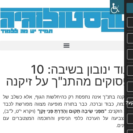
עוד ינובון בשיבה: 10
וקים מהתנ"ך על זיקנה
קנה בתנ"ך אינה נתפסת רק כהיחלשות הגוף, אלא כשלב של
מה, כבוד וברכה. כבר בתורה מופיעה מצווה מפורשת לכבד
הזקנים:
"מִפְּנֵי שֵׂיבָה תָּקוּם וְהָדַרְתָּ פְּנֵי זָקֵן"
(ויקרא י"ט, ל"ב),
ביעה על הערכה כלפי הניסיון והחוכמה המצטברים עם
ים.