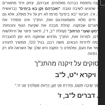
נה נתפסת כברכה מאלוהים. אברהם, יצחק ודוד מתוארים
 שהגיעו לשיבה טובה:
"וְאַבְרָהָם זָקֵן בָּא בַּיָּמִים"
(בראשית
, א'). הביטוי "בא בימים" מרמז לא רק על גיל מופלג, אלא גם
חיים מלאי משמעות.עם זאת, התנ"ך אינו מסתיר את
גרים שבזקנה. קהלת מבכה את שקיעת הגוף והכוחות:
רְחֲקוּ שְׁעָרֵי הָרְחוֹב"
(קהלת י"ב, ד'), תיאור פיוטי של היחלשות
ם. למרות זאת, התנ"ך מדגיש שהזקנה היא זמן להעברת
חוכמה לדורות הבאים. משה רבנו, בגיל 120, ממשיך להנהיג
מד את העם, ומלמדנו כי הזקנה היא שלב של השראה ולא רק
נסיגה.
וקים על זיקנה מהתנ"ך
ּנֵי שֵׂיבָה תָּקוּם, וְהָדַרְתָּ פְּנֵי זָקֵן, וְיָרֵאתָ מֵּאֱלֹהֶיךָ אֲנִי ה'."