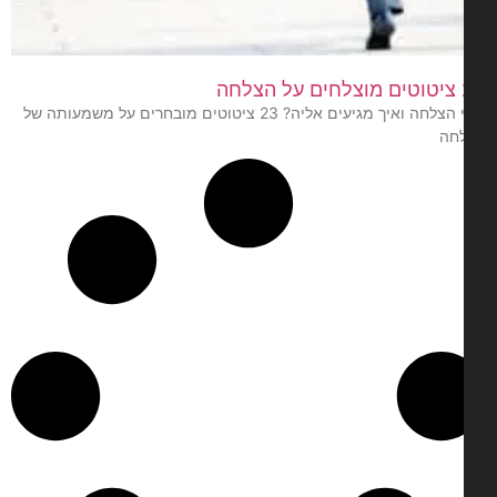
חה
מהי הצלחה ואיך מגיעים אליה? 23 ציטוטים מובחרים על משמעותה של
חה