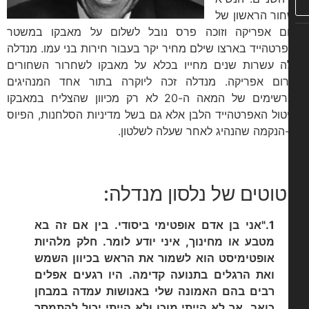
ור הראשון של
ם אפריקה וזוכה פרס נובל לשלום על מאבקו במשטר
רטהייד בארצו שילם מחיר יקר בעבור חירות בני עמו. מנדלה
ה עשרות שנים מחייו בכלא על מאבקו לשחרור השחורים
ום אפריקה. מנדלה זכה ליוקרה בתור אחד המנהיגים
המרשימים של המאה ה-20 לא רק מכיוון שהצליח במאבקו
טול האפרטהייד הלבן אלא גם בשל מדיניות הסלחנות, הפיוס
-הנקמה שהנהיג לאחר שעלה לשלטון.
טוטים של נלסון מנדלה:
1."אני בן אדם אופטימי ביסודי. בין אם זה בא
מטבע או מחינוך, איני יודע לומר. חלק מלהיות
אופטימיסט הוא לשמור את הראש בכיוון השמש
ואת הרגלים בתנועה קדימה. היו רגעים אפלים
רבים בהם האמונה שלי באנושות עמדה במבחן
כואב, אך לא הייתי מוכן ולא הייתי יכול להתמסר