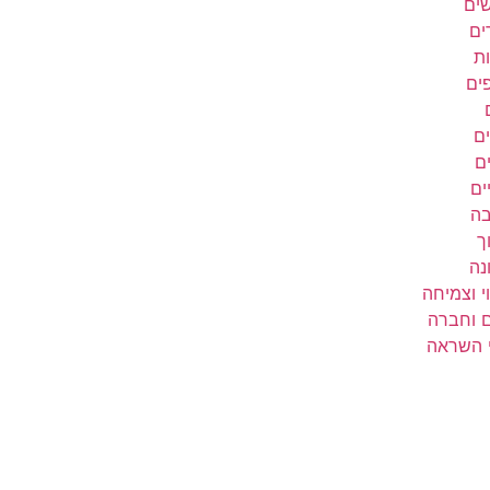
שים
ים
ת
פים
ם
ם
ים
בה
ך
נה
י וצמיחה
ם וחברה
י השראה