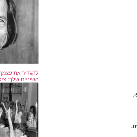
להגדיר את עצמך 
השיניים שלך: ציט
.
ת.